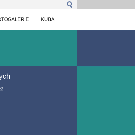
OTOGALERIE
KUBA
rych
22