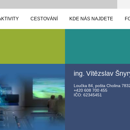
AKTIVITY
CESTOVÁNÍ
KDE NÁS NAJDETE
F
ing. Vítězslav Šny
Loučka 84, pošta Cholina 783
+420 608 700 455
IČO: 62345451