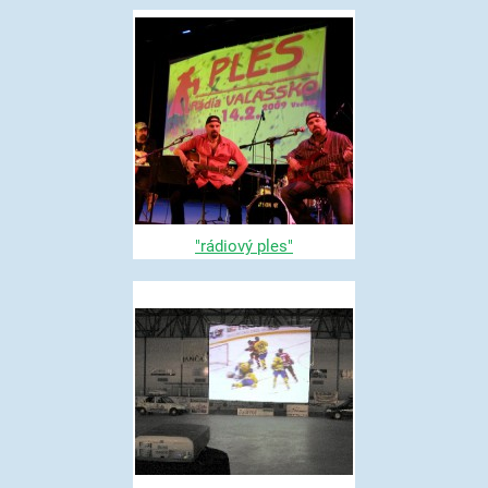
"rádiový ples"