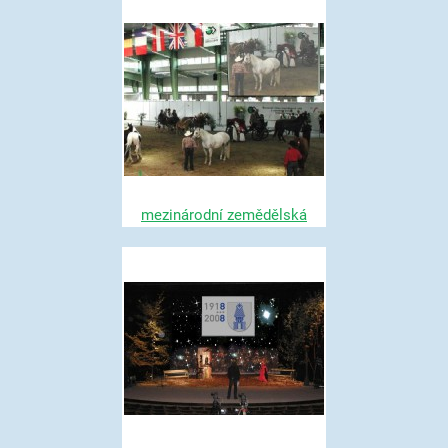
mezinárodní zemědělská
výstava