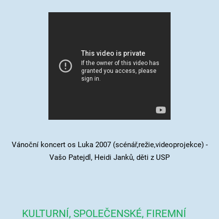
Vánoční koncert os Luka 2007 (scénář,režie,videoprojekce) -
Vašo Patejdl, Heidi Janků, děti z USP
KULTURNÍ, SPOLEČENSKÉ, FIREMNÍ