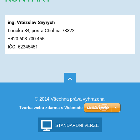
ing. Vítězslav Šnyrych
Loučka 84, pošta Cholina 78322
+420 608 700 455
IČO: 62345451
© 2014 Všechna práva vyhrazena.
Tvorba webu zdarma s Webnode
STANDARDNÍ VERZE